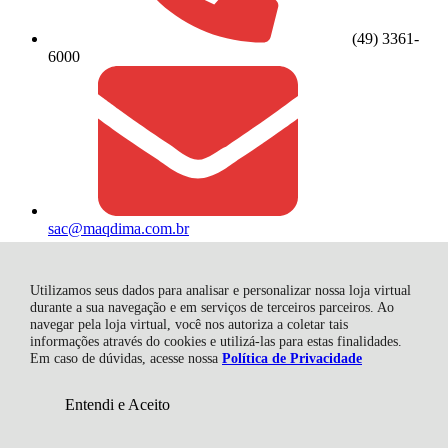
(49) 3361-
6000
sac@maqdima.com.br
Redes Sociais
R$ 18.117,63
Utilizamos seus dados para analisar e personalizar nossa loja virtual
durante a sua navegação e em serviços de terceiros parceiros. Ao
navegar pela loja virtual, você nos autoriza a coletar tais
informações através do cookies e utilizá-las para estas finalidades.
Em caso de dúvidas, acesse nossa
Política de Privacidade
Entendi e Aceito
Adicionar ao Carrinho