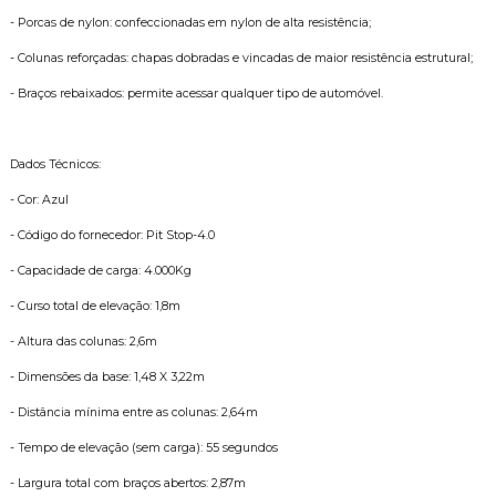
- Porcas de nylon: confeccionadas em nylon de alta resistência;
- Colunas reforçadas: chapas dobradas e vincadas de maior resistência estrutural;
- Braços rebaixados: permite acessar qualquer tipo de automóvel.
Dados Técnicos:
- Cor: Azul
- Código do fornecedor: Pit Stop-4.0
- Capacidade de carga: 4.000Kg
- Curso total de elevação: 1,8m
- Altura das colunas: 2,6m
- Dimensões da base: 1,48 X 3,22m
- Distância mínima entre as colunas: 2,64m
- Tempo de elevação (sem carga): 55 segundos
- Largura total com braços abertos: 2,87m