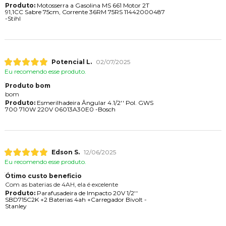
Produto:
Motosserra a Gasolina MS 661 Motor 2T
91,1CC Sabre 75cm, Corrente 36RM 75RS 11442000487
-Stihl
Potencial L.
02/07/2025
Eu recomendo esse produto.
Produto bom
bom
Produto:
Esmerilhadeira Ângular 4.1/2'' Pol. GWS
700 710W 220V 06013A30E0 -Bosch
Edson S.
12/06/2025
Eu recomendo esse produto.
Ótimo custo beneficio
Com as baterias de 4AH, ela é excelente
Produto:
Parafusadeira de Impacto 20V 1/2''
SBD715C2K +2 Baterias 4ah +Carregador Bivolt -
Stanley