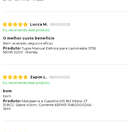
Lucca M.
09/09/2025
Eu recomendo esse produto.
O melhor custo benefício
Bem acabado, seguro e eficaz
Produto:
Tupia Manual Elétrica para Laminados ST55
550W 220V -Stanley
Zapim L.
08/09/2025
Eu recomendo esse produto.
bom
bom
Produto:
Motosserra a Gasolina MS 182 Motor 2T
31,8CC Sabre 40cm, Corrente 63PM3 11482000246 -
Stihl