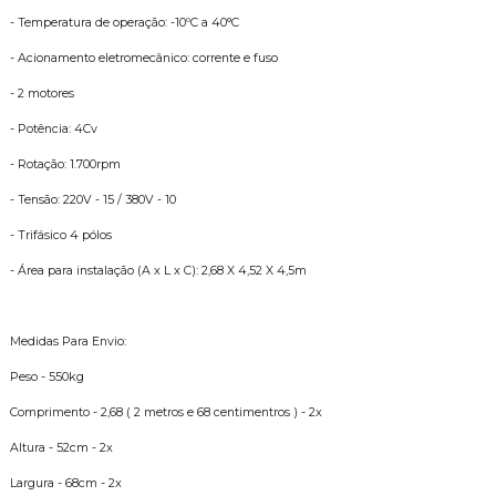
- Temperatura de operação: -10ºC a 40°C
- Acionamento eletromecânico: corrente e fuso
- 2 motores
- Potência: 4Cv
- Rotação: 1.700rpm
- Tensão: 220V - 15 / 380V - 10
- Trifásico 4 pólos
- Área para instalação (A x L x C): 2,68 X 4,52 X 4,5m
Medidas Para Envio:
Peso - 550kg
Comprimento - 2,68 ( 2 metros e 68 centimentros ) - 2x
Altura - 52cm - 2x
Largura - 68cm - 2x