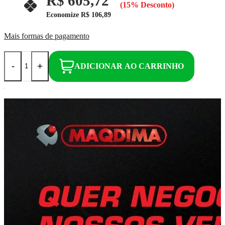
R$ 605,72
(15% Desconto)
Economize
R$ 106,89
Mais formas de pagamento
-
+
ADICIONAR AO CARRINHO