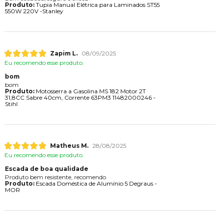
Produto:
Tupia Manual Elétrica para Laminados ST55
550W 220V -Stanley
Zapim L.
08/09/2025
Eu recomendo esse produto.
bom
bom
Produto:
Motosserra a Gasolina MS 182 Motor 2T
31,8CC Sabre 40cm, Corrente 63PM3 11482000246 -
Stihl
Matheus M.
28/08/2025
Eu recomendo esse produto.
Escada de boa qualidade
Produto bem resistente, recomendo
Produto:
Escada Doméstica de Alumínio 5 Degraus -
MOR