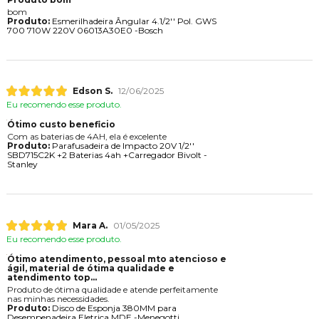
bom
Produto:
Esmerilhadeira Ângular 4.1/2'' Pol. GWS
700 710W 220V 06013A30E0 -Bosch
Edson S.
12/06/2025
Eu recomendo esse produto.
Ótimo custo beneficio
Com as baterias de 4AH, ela é excelente
Produto:
Parafusadeira de Impacto 20V 1/2''
SBD715C2K +2 Baterias 4ah +Carregador Bivolt -
Stanley
Mara A.
01/05/2025
Eu recomendo esse produto.
Ótimo atendimento, pessoal mto atencioso e
gil, material de ótima qualidade e
atendimento top...
Produto de ótima qualidade e atende perfeitamente
nas minhas necessidades.
Produto:
Disco de Esponja 380MM para
Desempenadeira Eletrica MDE -Menegotti