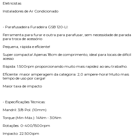
Eletricistas
Instaladores de Ar Condicionado
- Parafusadeira Furadeira GSB 120-LI:
Ferramenta para furar e outra para parafusar, sem necessidade de parada
para troca de acessório
Pequena, rápida e eficiente!
Super compacta! Apenas 18cm de comprimento, ideal para locais de difícil
acesso
Rápida: 1.500rpm proporcionando muito mais rapidez ao seu trabalho.
Eficiente: maior amperagem da categoria: 2,0 ampere-hora! Muito mais
tempo de uso por carga!
Maior taxa de impacto
- Especificações Técnicas:
Mandril: 3/8 Pol. (10mm)
Torque (Min-Máx.): 14Nm - 30Nm
Rotações: 0-400/1500rpm
Impacto: 22.500ipm