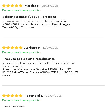
Martha S.
05/08/2025
Eu recomendo esse produto.
Silicone a base d\'água Fortaleza
Produto excelente, e gostei muito da Maqdima.
Produto:
Adesivo Silicone Incolor a Base de Agua
Tubo 400g - Fortaleza
Adriano H.
15/07/2025
Eu recomendo esse produto.
Produto top de alto rendimento
Produto de alto desempenho, potência para serviços
leves e pesados.
Produto:
Motosserra a Gasolina MS 661 Motor 2T
91,1CC Sabre 75cm, Corrente 36RM 75RS 11442000487
-Stihl
Potencial L.
02/07/2025
Eu recomendo esse produto.
Produto bom