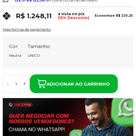
12x
de
R$ 122,36
sem juros no cartão de crédito
à vista no pix
R$ 1.248,11
Economize
R$ 220,25
(15% Desconto)
Mais formas de pagamento
Cor:
Tamanho:
Neutra
UNICO
ADICIONAR AO CARRINHO
-
+