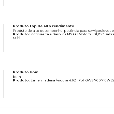
Produto top de alto rendimento
Produto de alto desempenho, potência para serviços leves e
Produto:
Motosserra a Gasolina MS 661 Motor 2T 91,1CC Sab
Stihl
Produto bom
bom
Produto:
Esmerilhadeira Ângular 4.1/2'' Pol. GWS 700 710W