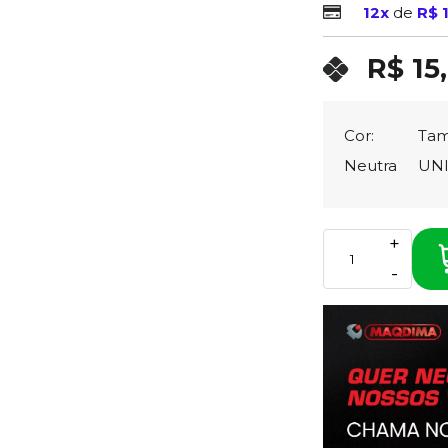
12x
de
R$ 
R$ 15
Cor:
Tam
Neutra
UN
+
-