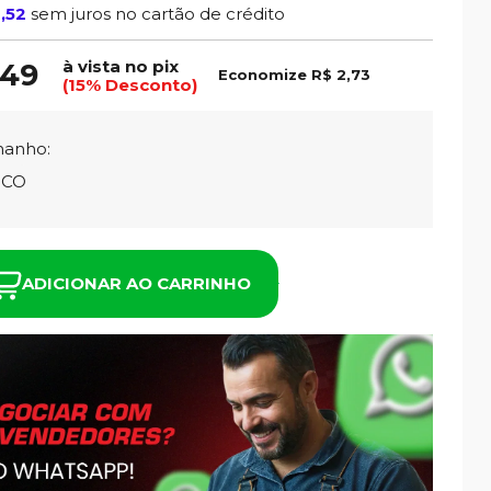
1,52
sem juros no cartão de crédito
à vista no pix
,49
Economize
R$ 2,73
(15% Desconto)
anho:
ICO
ADICIONAR AO CARRINHO