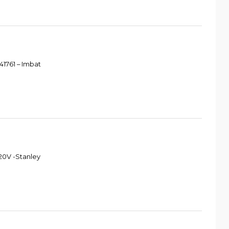
1761 – Imbat
20V -Stanley