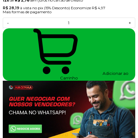
12x
de
R$ 2,76
sem juros no cartão de crédito
R$ 28,19
à vista no pix
(15% Desconto)
Economize
R$ 4,97
Mais formas de pagamento
-
+
Adicionar ao
Carrinho