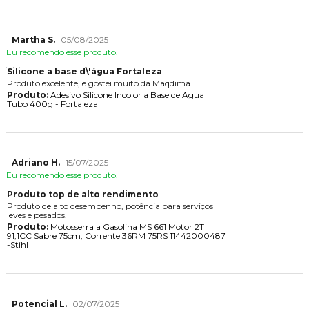
Martha S.
05/08/2025
Eu recomendo esse produto.
Silicone a base d\'água Fortaleza
Produto excelente, e gostei muito da Maqdima.
Produto:
Adesivo Silicone Incolor a Base de Agua
Tubo 400g - Fortaleza
Adriano H.
15/07/2025
Eu recomendo esse produto.
Produto top de alto rendimento
Produto de alto desempenho, potência para serviços
leves e pesados.
Produto:
Motosserra a Gasolina MS 661 Motor 2T
91,1CC Sabre 75cm, Corrente 36RM 75RS 11442000487
-Stihl
Potencial L.
02/07/2025