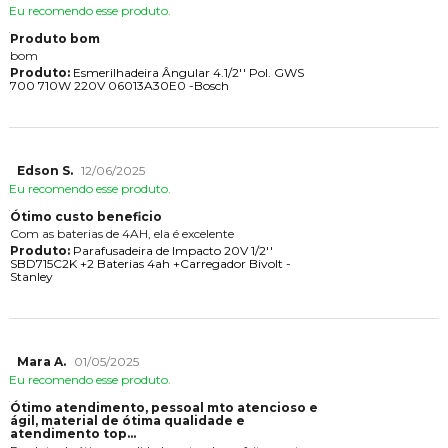
Eu recomendo esse produto.
Produto bom
bom
Produto:
Esmerilhadeira Ângular 4.1/2'' Pol. GWS
700 710W 220V 06013A30E0 -Bosch
Edson S.
12/06/2025
Eu recomendo esse produto.
Ótimo custo beneficio
Com as baterias de 4AH, ela é excelente
Produto:
Parafusadeira de Impacto 20V 1/2''
SBD715C2K +2 Baterias 4ah +Carregador Bivolt -
Stanley
Mara A.
01/05/2025
Eu recomendo esse produto.
Ótimo atendimento, pessoal mto atencioso e
gil, material de ótima qualidade e
atendimento top...