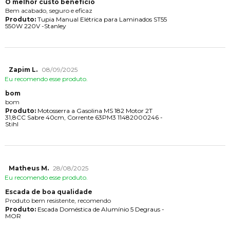
O melhor custo benefício
Bem acabado, seguro e eficaz
Produto:
Tupia Manual Elétrica para Laminados ST55
550W 220V -Stanley
Zapim L.
08/09/2025
Eu recomendo esse produto.
bom
bom
Produto:
Motosserra a Gasolina MS 182 Motor 2T
31,8CC Sabre 40cm, Corrente 63PM3 11482000246 -
Stihl
Matheus M.
28/08/2025
Eu recomendo esse produto.
Escada de boa qualidade
Produto bem resistente, recomendo
Produto:
Escada Doméstica de Alumínio 5 Degraus -
MOR