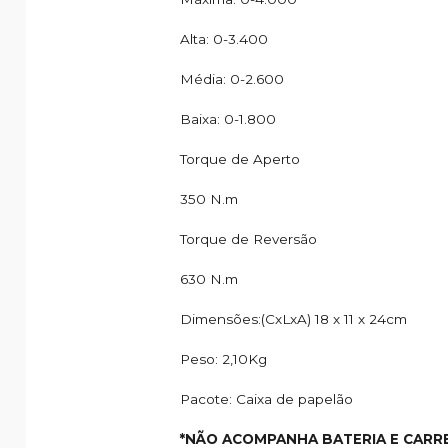
Alta: 0-3.400
Média: 0-2.600
Baixa: 0-1.800
Torque de Aperto
350 N.m
Torque de Reversão
630 N.m
Dimensões:(CxLxA) 18 x 11 x 24cm
Peso: 2,10Kg
Pacote: Caixa de papelão
*NÃO ACOMPANHA BATERIA E CARR