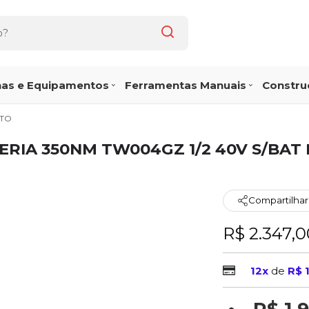
as e Equipamentos
Ferramentas Manuais
Construç
CTO
RIA 350NM TW004GZ 1/2 40V S/BAT 
Compartilhar
R$ 2.347,0
12x
de
R$ 