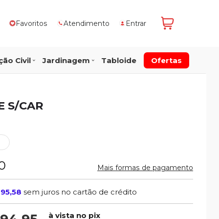
Favoritos
Atendimento
Entrar
ão Civil
Jardinagem
Tabloide
Ofertas
E S/CAR
0
Mais formas de pagamento
195,58
sem juros no cartão de crédito
à vista no pix