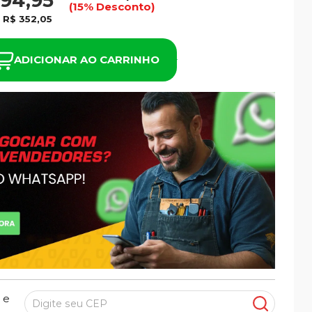
994,95
(15% Desconto)
e
R$ 352,05
ADICIONAR AO CARRINHO
 e