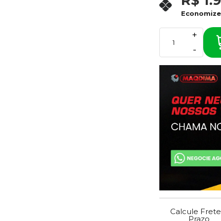
R$ 1.
Economiz
+
-
Calcule Frete
Prazo