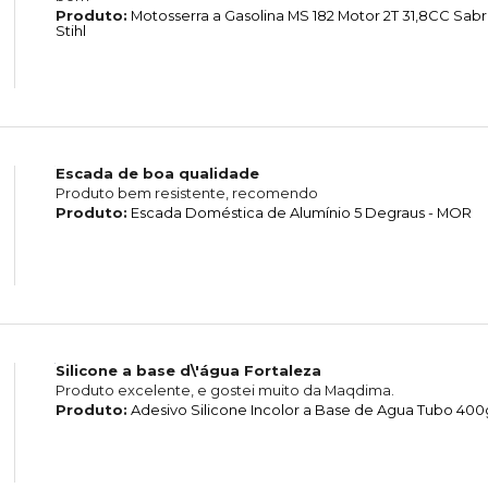
Produto:
Motosserra a Gasolina MS 182 Motor 2T 31,8CC Sab
Stihl
Escada de boa qualidade
Produto bem resistente, recomendo
Produto:
Escada Doméstica de Alumínio 5 Degraus - MOR
Silicone a base d\'água Fortaleza
Produto excelente, e gostei muito da Maqdima.
Produto:
Adesivo Silicone Incolor a Base de Agua Tubo 400g