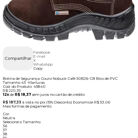
Facebook
E-mail
Compartilhar
X
WhatsApp
Copy
Botina de Segurança Couro Nobuck Café 50B26-CB Bico de PVC
Tamanho 43 -Marluvas
Cod. do Produto: 45840
R$ 220,39
12x
de
R$ 18,37
sem juros no cartão de crédito
R$ 187,33
à vista no pix
(15% Desconto)
Economize
R$ 33,06
Mais formas de pagamento
Cor:
Neutra
Selecione o Tamanho:
36
37
38
39