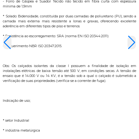
- Forro de Gáspea e Suador Tecido não tecido em fibra curta com espessura
mínima de 1,9mm
* Solado: Bidensidade, constituída por duas camadas de poliuretano (PU), sendo a
camada mais externa mais resistente a lonas e graxas, oferecendo excelente
aderência em diferentes tipos de piso e terrenos
* Resistência ao escorregamento: SRA (norma EN ISO 20344:2011)
- Requerimento NBR ISO 20347:2015.
Obs: Os calçados isolantes da classe I possuem a finalidade de isolação em
instalações elétricas de baixa tensão até 500 V, em condições secas. A tensão de
ensaio que é 14.000 V ou 14 KV, é a tensão sob a qual o calçado é submetido a
verificação de suas propriedades (verifica-se a corrente de fuga).
Indicação de uso;
* setor Industrial
* indústria metalúrgica