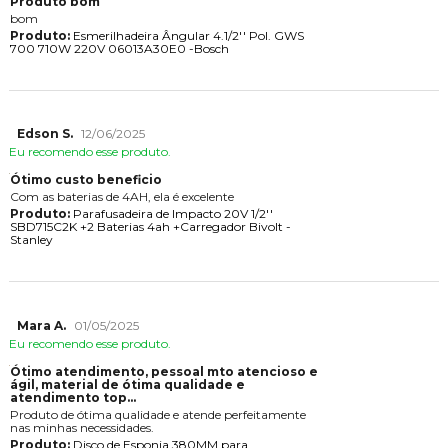
Produto bom
bom
Produto:
Esmerilhadeira Ângular 4.1/2'' Pol. GWS
700 710W 220V 06013A30E0 -Bosch
Edson S.
12/06/2025
Eu recomendo esse produto.
Ótimo custo beneficio
Com as baterias de 4AH, ela é excelente
Produto:
Parafusadeira de Impacto 20V 1/2''
SBD715C2K +2 Baterias 4ah +Carregador Bivolt -
Stanley
Mara A.
01/05/2025
Eu recomendo esse produto.
Ótimo atendimento, pessoal mto atencioso e
gil, material de ótima qualidade e
atendimento top...
Produto de ótima qualidade e atende perfeitamente
nas minhas necessidades.
Produto:
Disco de Esponja 380MM para