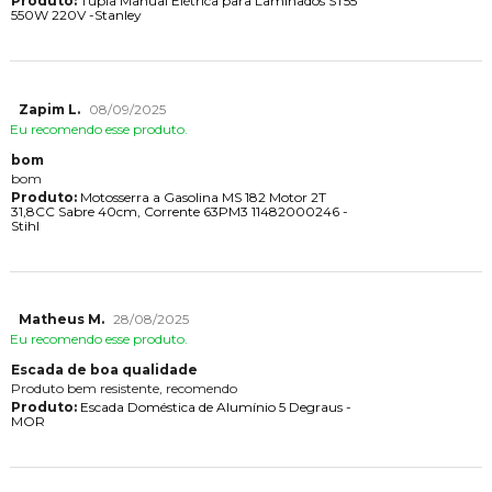
Produto:
Tupia Manual Elétrica para Laminados ST55
550W 220V -Stanley
Zapim L.
08/09/2025
Eu recomendo esse produto.
bom
bom
Produto:
Motosserra a Gasolina MS 182 Motor 2T
31,8CC Sabre 40cm, Corrente 63PM3 11482000246 -
Stihl
Matheus M.
28/08/2025
Eu recomendo esse produto.
Escada de boa qualidade
Produto bem resistente, recomendo
Produto:
Escada Doméstica de Alumínio 5 Degraus -
MOR