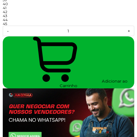
40
41
42
43
44
45
-
+
Adicionar ao
Carrinho