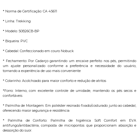
* Norma de Certificação: CA 45611
* Linha: Trekking
* Modelo: 50B26CB-BP
* Biqueira: PVC
* Cabedal: Confeccionado em couro Nobuck
* Fechamento: Por Cadarço garantindo um encaixe perfeito nos pés, permitindo
um ajuste personalizado conforme a preferência e necessidade do usuário,
tornando a experiência de uso mais conveniente
* Colarinho: Acolchoado para maior conforto e redução de atritos
*Forro: Interno, com excelente controle de umidade, mantendo os pés secos e
confortáveis
* Palmilha de Montagem: Em poliéster resinado fixado/costurado junto ao cabedal,
oferecendo maior segurança e resistência
* Palmilha de Conforto: Palmilha de higiênica Soft Comfort em EVA
antifungo/antibactéria, composta de micropontos que proporcionam absorção e
dessorção do suor.