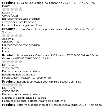
Produto:
Luva de Segurança PU Tamanho 7 LV HP BPUP CA 41761 –
Imbat
Lucca M.
09/09/2025
Eu recomendo esse produto.
O melhor custo benefício
Bem acabado, seguro e eficaz
Produto:
Tupia Manual Elétrica para Laminados ST55 550W 220V -
Stanley
Zapim L.
08/09/2025
Eu recomendo esse produto.
bom
bom
Produto:
Motosserra a Gasolina MS 182 Motor 2T 31,8CC Sabre 40cm,
Corrente 63PM3 11482000246 -Stihl
Matheus M.
28/08/2025
Eu recomendo esse produto.
Escada de boa qualidade
Produto bem resistente, recomendo
Produto:
Escada Doméstica de Alumínio 5 Degraus - MOR
Martha S.
05/08/2025
Eu recomendo esse produto.
Silicone a base d\'água Fortaleza
Produto excelente, e gostei muito da Maqdima.
Produto:
Adesivo Silicone Incolor a Base de Agua Tubo 400g - Fortaleza