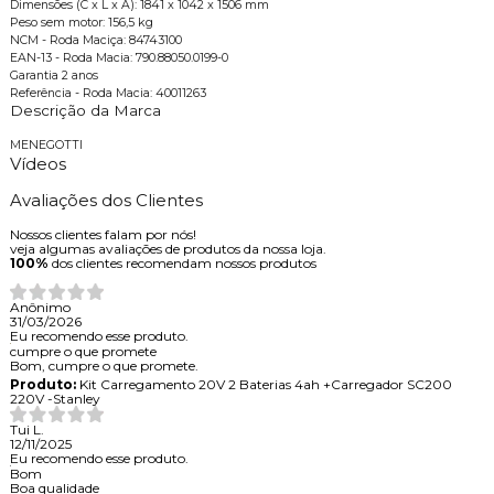
Dimensões (C x L x A): 1841 x 1042 x 1506 mm
Peso sem motor: 156,5 kg
NCM - Roda Maciça: 84743100
EAN-13 - Roda Macia: 790.88050.0199-0
Garantia 2 anos
Referência - Roda Macia: 40011263
Descrição da Marca
MENEGOTTI
Vídeos
Avaliações dos Clientes
Nossos clientes falam por nós!
veja algumas avaliações de produtos da nossa loja.
100%
dos clientes recomendam nossos produtos
Anônimo
31/03/2026
Eu recomendo esse produto.
cumpre o que promete
Bom, cumpre o que promete.
Produto:
Kit Carregamento 20V 2 Baterias 4ah +Carregador SC200
220V -Stanley
Tui L.
12/11/2025
Eu recomendo esse produto.
Bom
Boa qualidade