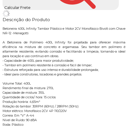
Calcular Frete
Descrição do Produto
Betoneira 400L Infinity Tambor Plástico e Motor 2CV Monofásico Bivolt com Chave
NR-12 -Menegotti
A Betoneira de Polímero 400L Infinity foi projetada para oferecer máxima
eficiência na mistura de concreto e argamassa. Seu tambor em polímero é
altamente resistente, evitando corrosão e facilitando a limpeza, tornando-a ideal
para locação e uso contínuo em obras.
• Capacidade de 400L para maior produtividade;
• Tambor em polímero resistente à corrosão e fácil de limpar;
• Estrutura reforçada para uso intenso e durabilidade prolongada;
• Ideal para construtoras, locadoras e grandes projetos.
Volume Total: 400L
Rendimento final da mistura: 270L
Capacidade de mistura: 310L
Quantidade de ciclos/ hora: 15 ciclos
Produção horária: 4,65m³
Rotação do tambor: 30RPM (60Hz) / 28RPM (50Hz)
Motor elétrico: Monofásico 2CV 4P 110/220V
Correia: Em "V" A-44
Nível de Ruído: 90 dBA
Roda: Plástico