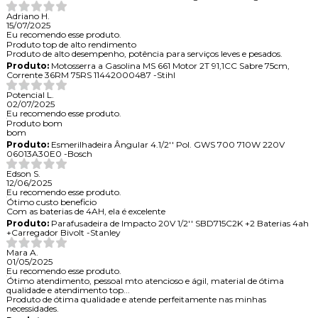
Adriano H.
15/07/2025
Eu recomendo esse produto.
Produto top de alto rendimento
Produto de alto desempenho, potência para serviços leves e pesados.
Produto:
Motosserra a Gasolina MS 661 Motor 2T 91,1CC Sabre 75cm,
Corrente 36RM 75RS 11442000487 -Stihl
Potencial L.
02/07/2025
Eu recomendo esse produto.
Produto bom
bom
Produto:
Esmerilhadeira Ângular 4.1/2'' Pol. GWS 700 710W 220V
06013A30E0 -Bosch
Edson S.
12/06/2025
Eu recomendo esse produto.
Ótimo custo beneficio
Com as baterias de 4AH, ela é excelente
Produto:
Parafusadeira de Impacto 20V 1/2'' SBD715C2K +2 Baterias 4ah
+Carregador Bivolt -Stanley
Mara A.
01/05/2025
Eu recomendo esse produto.
Ótimo atendimento, pessoal mto atencioso e ágil, material de ótima
qualidade e atendimento top...
Produto de ótima qualidade e atende perfeitamente nas minhas
necessidades.