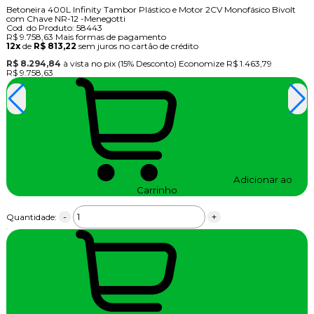
Betoneira 400L Infinity Tambor Plástico e Motor 2CV Monofásico Bivolt
com Chave NR-12 -Menegotti
Cod. do Produto: 58443
R$ 9.758,63
Mais formas de pagamento
12x
de
R$ 813,22
sem juros no cartão de crédito
R$ 8.294,84
à vista no pix
(15% Desconto)
Economize
R$ 1.463,79
R$ 9.758,63
Adicionar ao
Carrinho
-
+
Quantidade: