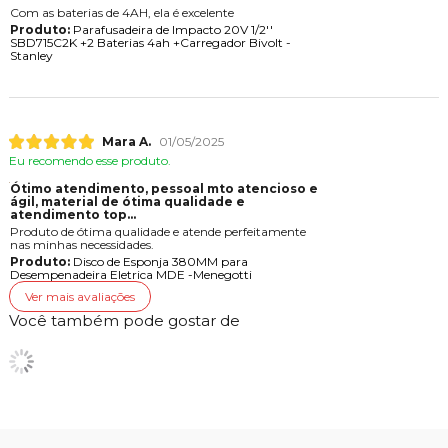
Com as baterias de 4AH, ela é excelente
Produto:
Parafusadeira de Impacto 20V 1/2''
SBD715C2K +2 Baterias 4ah +Carregador Bivolt -
Stanley
Mara A.
01/05/2025
Eu recomendo esse produto.
Ótimo atendimento, pessoal mto atencioso e
gil, material de ótima qualidade e
atendimento top...
Produto de ótima qualidade e atende perfeitamente
nas minhas necessidades.
Produto:
Disco de Esponja 380MM para
Desempenadeira Eletrica MDE -Menegotti
Ver mais avaliações
Você também pode gostar de