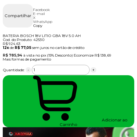
Facebook
E-mail
Compartilhar
X
WhatsApp
Copy
BATERIA BOSCH 18V LITIO GBA 18V 5.0 AH
Cod. do Produto: 42530
R$ 924,63
12x
de
R$ 77,05
sem juros no cartão de crédito
R$ 785,94
à vista no pix
(15% Desconto)
Economize
R$ 138,69
Mais formas de pagamento
-
+
Quantidade:
Adicionar ao
Carrinho