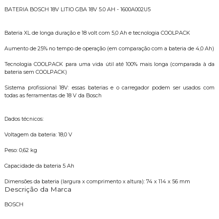
BATERIA BOSCH 18V LITIO GBA 18V 5.0 AH - 1600A002U5
Bateria XL de longa duração e 18 volt com 5,0 Ah e tecnologia COOLPACK
Aumento de 25% no tempo de operação (em comparação com a bateria de 4,0 Ah)
Tecnologia COOLPACK para uma vida útil até 100% mais longa (comparada à da
bateria sem COOLPACK)
Sistema profissional 18V: essas baterias e o carregador podem ser usados com
todas as ferramentas de 18 V da Bosch
Dados técnicos:
Voltagem da bateria: 18,0 V
Peso: 0,62 kg
Capacidade da bateria 5 Ah
Dimensões da bateria (largura x comprimento x altura): 74 x 114 x 56 mm
Descrição da Marca
BOSCH