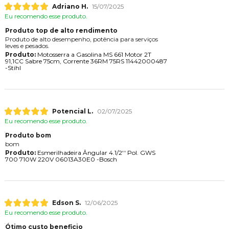
Adriano H.
15/07/2025
Eu recomendo esse produto.
Produto top de alto rendimento
Produto de alto desempenho, potência para serviços
leves e pesados.
Produto:
Motosserra a Gasolina MS 661 Motor 2T
91,1CC Sabre 75cm, Corrente 36RM 75RS 11442000487
-Stihl
Potencial L.
02/07/2025
Eu recomendo esse produto.
Produto bom
bom
Produto:
Esmerilhadeira Ângular 4.1/2'' Pol. GWS
700 710W 220V 06013A30E0 -Bosch
Edson S.
12/06/2025
Eu recomendo esse produto.
Ótimo custo beneficio